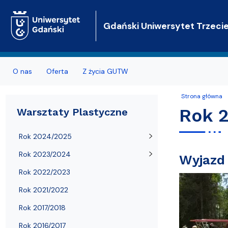
Gdański Uniwersytet Trzeci
O nas
Oferta
Z życia GUTW
Strona główna
Biuro
Oferta podstawowa
Aktualności
Polecane s
Warsztaty Li
Rok 
Warsztaty Plastyczne
Rekrutacja
Oferta dodatkowa
Wolontariat
Spacery po 
Rok 2024/2025
Opieka merytoryczna
Charakterystyka zajęć
koncerty - spotkania z muzyką
Rok 2023/2024
Wyjazd 
Statut, regulamin, zasady
Wykłady on-line
Biblioteczka Japońska
Rok 2022/2023
Najczęściej zadawane pytania
Materiały z wykładów
Galeria
Rok 2021/2022
Rok 2017/2018
Sprawozdania z działalności
Organizacja semestru, informacje
Warsztaty Plastyczne
Rok 2016/2017