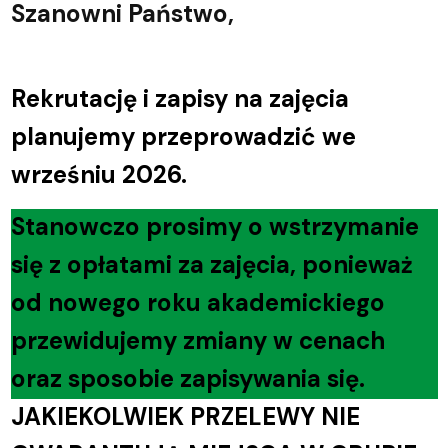
Szanowni Państwo,
Rekrutację i zapisy na zajęcia
planujemy przeprowadzić we
wrześniu 2026.
Stanowczo prosimy o wstrzymanie
się z opłatami za zajęcia, ponieważ
od nowego roku akademickiego
przewidujemy zmiany w cenach
oraz sposobie zapisywania się.
JAKIEKOLWIEK PRZELEWY NIE