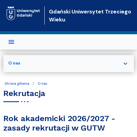
Przejdź do treści
Gdański Uniwersytet Trzeciego
Wieku
expand_more
O nas
Strona główna
O nas
Rekrutacja
Rok akademicki 2026/2027 -
zasady rekrutacji w GUTW