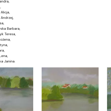
andra,
,
Alicja,
 Andrzej,
sa,
ska Barbara,
yk Teresa,
Bożena,
tyna,
ara,
Lena,
ka Janina.