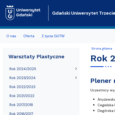
Gdański Uniwersytet Trzeci
O nas
Oferta
Z życia GUTW
Strona główna
Biuro
Oferta podstawowa
Aktualności
Polecane s
Warsztaty Li
Rok 
Warsztaty Plastyczne
Rekrutacja
Oferta dodatkowa
Wolontariat
Spacery po 
Rok 2024/2025
Opieka merytoryczna
Charakterystyka zajęć
koncerty - spotkania z muzyką
Rok 2023/2024
Plener 
Statut, regulamin, zasady
Wykłady on-line
Biblioteczka Japońska
Rok 2022/2023
Uczestnicy wy
Najczęściej zadawane pytania
Materiały z wykładów
Galeria
Rok 2021/2022
Anyżewska
Rok 2017/2018
Sprawozdania z działalności
Organizacja semestru, informacje
Warsztaty Plastyczne
Cegielska
Degórska 
Rok 2016/2017