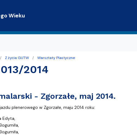
Przejdź do treści
ego Wieku
Z życia GUTW
Warsztaty Plastyczne
trony WWW
terackie
2013/2014
Gdańsku z TPG
malarski - Zgorzałe, maj 2014.
jazdu plenerowego w Zgorzałe, maju 2014 roku:
 Edyta,
 Bogumiła,
Bogumiła,