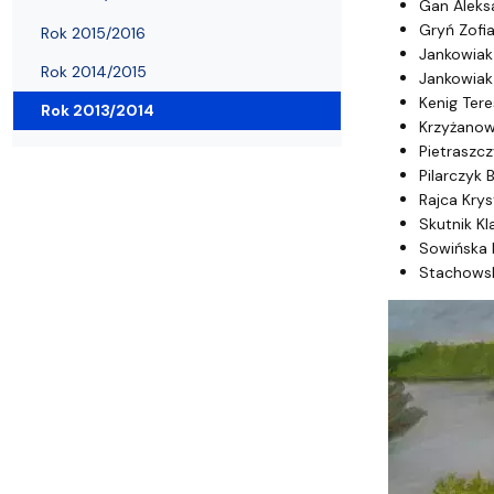
Filie i inne UTW
Warsztaty Fotograficzne
Gan Aleks
Gryń Zofia
Rok 2015/2016
Jankowiak 
Rok 2014/2015
Jankowiak
Kenig Tere
Rok 2013/2014
Krzyżanow
Pietraszcz
Pilarczyk 
Rajca Krys
Skutnik Kl
Sowińska 
Stachows