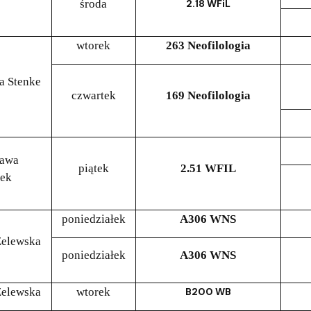
środa
2.18 WFiL
wtorek
263 Neofilologia
a Stenke
czwartek
169 Neofilologia
ława
piątek
2.51 WFIL
ek
poniedziałek
A306 WNS
Żelewska
poniedziałek
A306 WNS
Żelewska
wtorek
B200 WB