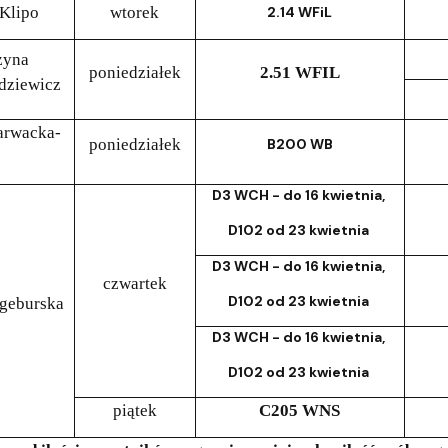
Klipo
wtorek
2.14 WFiL
zyna
poniedziałek
2.51 WFIL
dziewicz
arwacka-
poniedziałek
B200 WB
D3 WCH - do 16 kwietnia,
D102 od 23 kwietnia
D3 WCH - do 16 kwietnia,
czwartek
D102 od 23 kwietnia
jgeburska
D3 WCH - do 16 kwietnia,
D102 od 23 kwietnia
piątek
C205 WNS