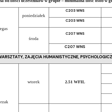
na od ilości uczestników w grupie – minimalna ilość osób w g
C203 WNS
poniedziałek
C203 WNS
egas
C207 WNS
środa
C207 WNS
WARSZTATY, ZAJĘCIA HUMANISTYCZNE, PSYCHOLOGIC
wtorek
2.51 WFIL
przak