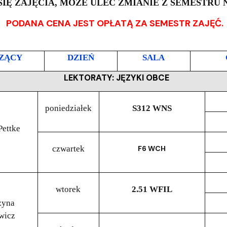
IĘ ZAJĘCIA, MOŻE ULEC ZMIANIE Z SEMESTRU 
PODANA CENA JEST OPŁATĄ ZA SEMESTR ZAJĘĆ.
ZĄCY
DZIEŃ
SALA
LEKTORATY: JĘZYKI OBCE
poniedziałek
S312 WNS
Pettke
czwartek
F6 WCH
wtorek
2.51 WFIL
zyna
wicz