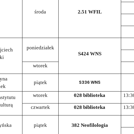
środa
2.51 WFIL
poniedziałek
jciech
S424 WNS
ki
wtorek
tyna
piątek
S336 WNS
ek
wtorek
028 biblioteka
13:3
stytutu
ulturą
czwartek
028 biblioteka
13:3
yńska
piątek
382 Neofilologia