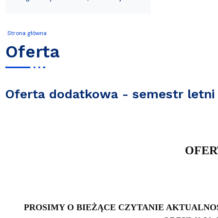
Filie i inne UTW
Warsztaty Fotograficzne
Strona główna
Oferta
Oferta dodatkowa - semestr letni
OFER
PROSIMY O BIEŻĄCE CZYTANIE AKTUALNOŚ