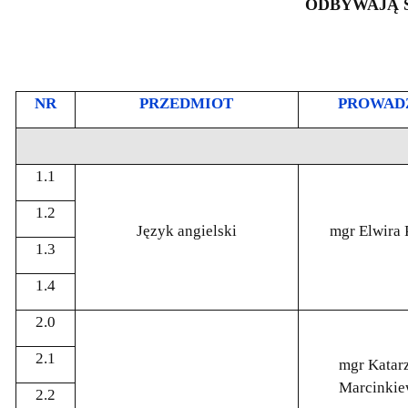
ODBYWAJĄ S
NR
PRZEDMIOT
PROWAD
1.1
1.2
Język angielski
mgr Elwira 
1.3
1.4
2.0
2.1
mgr Katar
Marcinkie
2.2