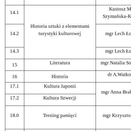
Kustosz M
14.1
Szymańska-K
Historia sztuki z elementami
14.2
turystyki kulturowej
mgr Lech Ł
14.3
mgr Lech Ł
Literatura
mgr Natalia S
15
dr A.Watk
16
Historia
17.1
Kultura Japonii
mgr Anna Bra
17.2
Kultura Szwecji
18.0
Trening pamięci
mgr Krzyszto