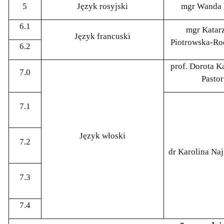
5
Język rosyjski
mgr Wanda 
6.1
mgr Katar
Język francuski
Piotrowska-Ro
6.2
prof. Dorota K
7.0
Pastor
7.1
Język włoski
7.2
dr Karolina Na
7.3
7.4