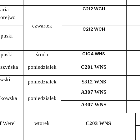
C212 WCH
aria
orejwo
czwartek
C212 WCH
opuski
C104 WNS
opuski
środa
oszyńska
poniedziałek
C201 WNS
owski
poniedziałek
S312 WNS
A307 WNS
łkowska
poniedziałek
A307 WNS
f Werel
wtorek
C203 WNS