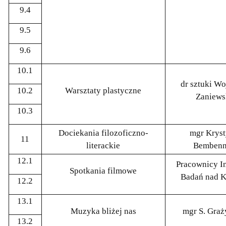
9.4
9.5
9.6
10.1
dr sztuki Wo
10.2
Warsztaty plastyczne
Zaniews
10.3
Dociekania filozoficzno-
mgr Krys
11
literackie
Bembenn
12.1
Pracownicy In
Spotkania filmowe
Badań nad K
12.2
13.1
Muzyka bliżej nas
mgr S. Graż
13.2