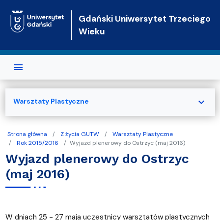
Przejdź do treści
Gdański Uniwersytet Trzeciego
Wieku
expand_more
Warsztaty Plastyczne
Strona główna
Z życia GUTW
Warsztaty Plastyczne
Rok 2015/2016
Wyjazd plenerowy do Ostrzyc (maj 2016)
Wyjazd plenerowy do Ostrzyc
(maj 2016)
W dniach 25 - 27 maja uczestnicy warsztatów plastycznych