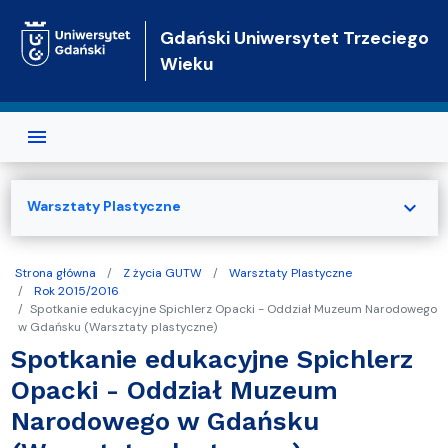
Przejdź do treści
Gdański Uniwersytet Trzeciego
Wieku
expand_more
Warsztaty Plastyczne
Strona główna
Z życia GUTW
Warsztaty Plastyczne
Rok 2015/2016
Spotkanie edukacyjne Spichlerz Opacki - Oddział Muzeum Narodowego
w Gdańsku (Warsztaty plastyczne)
Spotkanie edukacyjne Spichlerz
Opacki - Oddział Muzeum
Narodowego w Gdańsku