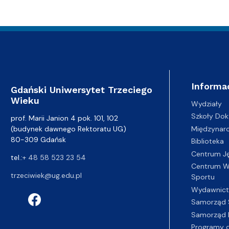
Informa
Gdański Uniwersytet Trzeciego
Wieku
Wydziały
Szkoły Dok
prof. Marii Janion 4 pok. 101, 102
(budynek dawnego Rektoratu UG)
Międzynar
80-309 Gdańsk
Biblioteka
Centrum J
tel.:
+ 48 58 523 23 54
Centrum Wy
trzeciwiek@ug.edu.pl
Sportu
Wydawnic
Samorząd 
Samorząd 
Programy d