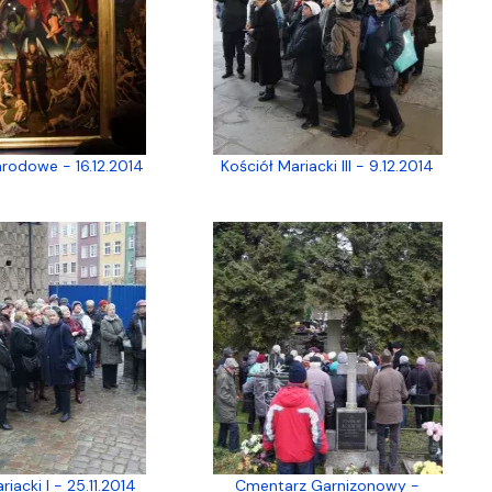
odowe - 16.12.2014
Kościół Mariacki III - 9.12.2014
riacki I - 25.11.2014
Cmentarz Garnizonowy -