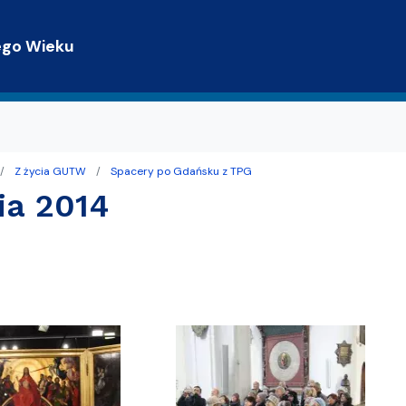
Przejdź do treści
ego Wieku
Z życia GUTW
Spacery po Gdańsku z TPG
trony WWW
terackie
ia 2014
Gdańsku z TPG