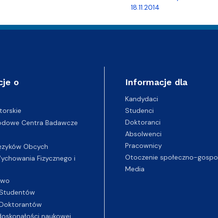
18.11.2014
cje o
Informacje dla
Kandydaci
Studenci
torskie
Doktoranci
odowe Centra Badawcze
Absolwenci
Pracownicy
ęzyków Obcych
Otoczenie społeczno-gospo
chowania Fizycznego i
Media
two
Studentów
Doktorantów
oskonałości naukowej