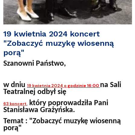
19 kwietnia 2024 koncert
"Zobaczyć muzykę wiosenną
porą"
Szanowni Państwo,
w dniu
na Sali
19 kwietnia
202
4 o
godzinie 16:00
Teatralnej odbył się
który poprowadziła Pani
63 koncert
,
Stanisława Grażyńska.
Temat : "Zobaczyć muzykę wiosenną
porą"