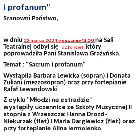
i profanum"
Szanowni Państwo,
w dniu
na Sali
22
marca 20
24 o
godzinie 16:00
Teatralnej odbył się
który
62 koncert
,
poprowadziła Pani Stanisława Grażyńska.
Temat : "Sacrum i profanum"
Wystąpiła Barbara Lewicka (sopran) i Donata
Zuliani (mezzo
sopran
) oraz przy fortepianie
Rafał Lewandowski
Z cyklu "Młodzi na estradzie"
wystąpiły
uczennice ze Szkoły Muzycznej II
stopnia z Wrzeszcza: Hanna Drozd-
Niekurzak (flet) i Maria Dargiewicz (flet) oraz
przy fortepianie Alina Iermolenko