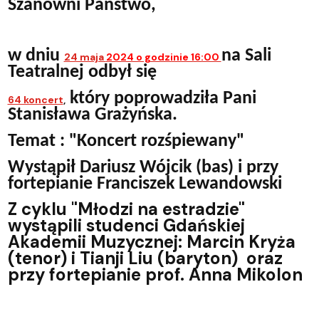
Szanowni Państwo,
w dniu
na Sali
24 maja
2024 o godzinie 16:00
Teatralnej odbył się
który poprowadziła Pani
64 koncert
,
Stanisława Grażyńska.
Temat : "Koncert rozśpiewany"
Wystąpił Dariusz Wójcik (bas) i przy
fortepianie Franciszek Lewandowski
Z cyklu "Młodzi na estradzie"
wystąpili studenci Gdańskiej
Akademii Muzycznej: Marcin Kryża
(tenor) i Tianji Liu (baryton) oraz
przy fortepianie prof. Anna Mikolon