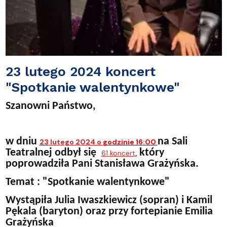
23 lutego 2024 koncert
"Spotkanie walentynkowe"
Szanowni Państwo,
w dniu
na Sali
23
lutego 20
24 o
godzinie 16:00
Teatralnej odbył się
który
61 koncert
,
poprowadziła Pani Stanisława Grażyńska.
Temat : "Spotkanie walentynkowe"
Wystąpiła Julia Iwaszkiewicz (sopran) i Kamil
Pękala (baryton) oraz przy fortepianie Emilia
Grażyńska