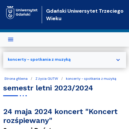
Przejdź do treści
Gdański Uniwersytet Trzeciego
Wieku
expand_more
koncerty - spotkania z muzyką
Strona główna
Z życia GUTW
koncerty - spotkania z muzyką
semestr letni 2023/2024
24 maja 2024 koncert "Koncert
rozśpiewany"