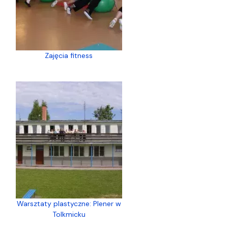
Zajęcia fitness
Warsztaty plastyczne: Plener w
Tolkmicku