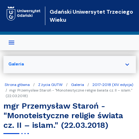
Przejdź do treści
Gdański Uniwersytet Trzeciego
Wieku
expand_more
Galeria
Strona główna
Z życia GUTW
Galeria
2017-2018 (XIV edycja)
mgr Przemysław Staroń - "Monoteistyczne religie świata cz. II – islam."
(22.03.2018)
mgr Przemysław Staroń -
"Monoteistyczne religie świata
cz. II – islam." (22.03.2018)