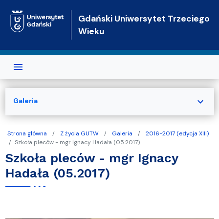
Przejdź do treści
Gdański Uniwersytet Trzeciego
Wieku
expand_more
Galeria
Strona główna
Z życia GUTW
Galeria
2016-2017 (edycja XIII)
Szkoła pleców - mgr Ignacy Hadała (05.2017)
Szkoła pleców - mgr Ignacy
Hadała (05.2017)