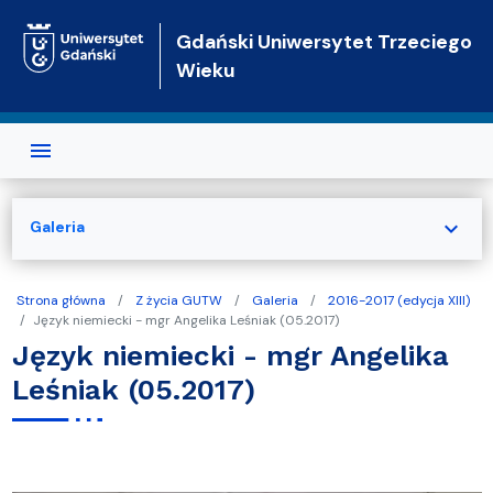
Przejdź do treści
Gdański Uniwersytet Trzeciego
Wieku
expand_more
Galeria
Strona główna
Z życia GUTW
Galeria
2016-2017 (edycja XIII)
Język niemiecki - mgr Angelika Leśniak (05.2017)
Język niemiecki - mgr Angelika
Leśniak (05.2017)