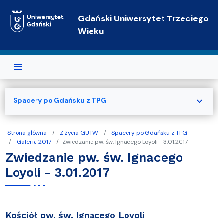
Przejdź do treści
Gdański Uniwersytet Trzeciego
Wieku
expand_more
Spacery po Gdańsku z TPG
Strona główna
Z życia GUTW
Spacery po Gdańsku z TPG
Galeria 2017
Zwiedzanie pw. św. Ignacego Loyoli - 3.01.2017
Zwiedzanie pw. św. Ignacego
Loyoli - 3.01.2017
Kościół pw. św. Ignacego Loyoli