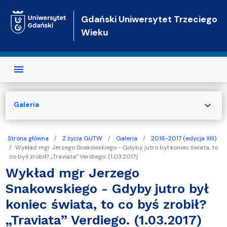
Przejdź do treści
Gdański Uniwersytet Trzeciego
Wieku
expand_more
Galeria
Strona główna
Z życia GUTW
Galeria
2016-2017 (edycja XIII)
Wykład mgr Jerzego Snakowskiego - Gdyby jutro był koniec świata, to
co byś zrobił? „Traviata” Verdiego. (1.03.2017)
Wykład mgr Jerzego
Snakowskiego - Gdyby jutro był
koniec świata, to co byś zrobił?
„Traviata” Verdiego. (1.03.2017)