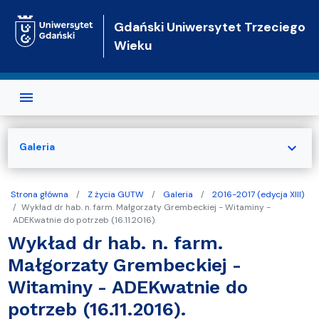
Przejdź do treści
Gdański Uniwersytet Trzeciego
Wieku
expand_more
Galeria
Strona główna
Z życia GUTW
Galeria
2016-2017 (edycja XIII)
Wykład dr hab. n. farm. Małgorzaty Grembeckiej - Witaminy -
ADEKwatnie do potrzeb (16.11.2016).
Wykład dr hab. n. farm.
Małgorzaty Grembeckiej -
Witaminy - ADEKwatnie do
potrzeb (16.11.2016).