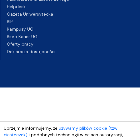
Helpdesk
Gazeta Uniwersytecka
BIP
Kampusy UG
Biuro Karier UG
Oferty pracy
Deklaracja dostępności
Uprzejmie informujemy, że
używamy plików cookie (tzw.
ciasteczek)
i podobnych technologii w celach autoryzacji,