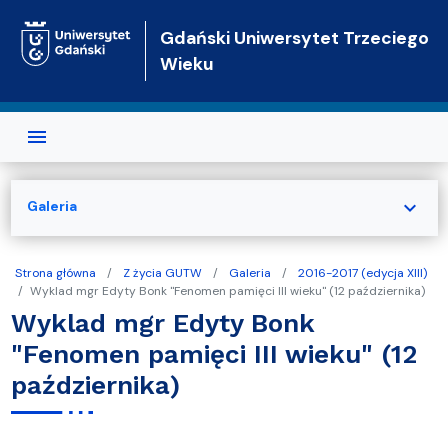
Przejdź do treści
Gdański Uniwersytet Trzeciego
Wieku
expand_more
Galeria
Strona główna
Z życia GUTW
Galeria
2016-2017 (edycja XIII)
Wyklad mgr Edyty Bonk "Fenomen pamięci III wieku" (12 października)
Wyklad mgr Edyty Bonk
"Fenomen pamięci III wieku" (12
października)