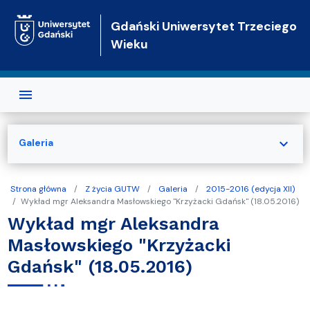
Przejdź do treści
Gdański Uniwersytet Trzeciego
Wieku
expand_more
Galeria
Strona główna
Z życia GUTW
Galeria
2015-2016 (edycja XII)
Wykład mgr Aleksandra Masłowskiego "Krzyżacki Gdańsk" (18.05.2016)
Wykład mgr Aleksandra
Masłowskiego "Krzyżacki
Gdańsk" (18.05.2016)