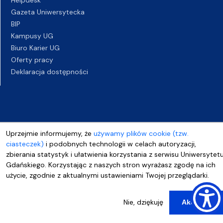
Helpdesk
Gazeta Uniwersytecka
BIP
Kampusy UG
Biuro Karier UG
Oferty pracy
Deklaracja dostępności
Uprzejmie informujemy, że
używamy plików cookie (tzw.
ciasteczek)
i podobnych technologii w celach autoryzacji,
zbierania statystyk i ułatwienia korzystania z serwisu Uniwersytet
Gdańskiego. Korzystając z naszych stron wyrażasz zgodę na ich
użycie, zgodnie z aktualnymi ustawieniami Twojej przeglądarki.
Nie, dziękuję
Akceptuj