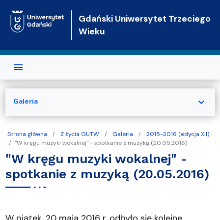
Przejdź do treści
Gdański Uniwersytet Trzeciego
Wieku
expand_more
Galeria
Strona główna
Z życia GUTW
Galeria
2015-2016 (edycja XII)
"W kręgu muzyki wokalnej" - spotkanie z muzyką (20.05.2016)
"W kręgu muzyki wokalnej" -
spotkanie z muzyką (20.05.2016)
W piątek, 20 maja 2016 r. odbyło się kolejne