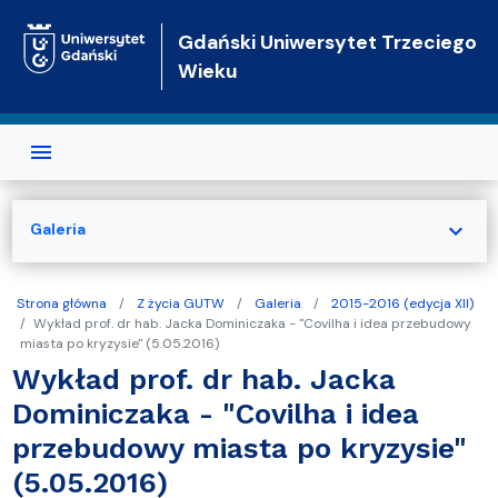
Przejdź do treści
Gdański Uniwersytet Trzeciego
Wieku
expand_more
Galeria
Strona główna
Z życia GUTW
Galeria
2015-2016 (edycja XII)
Wykład prof. dr hab. Jacka Dominiczaka - "Covilha i idea przebudowy
miasta po kryzysie" (5.05.2016)
Wykład prof. dr hab. Jacka
Dominiczaka - "Covilha i idea
przebudowy miasta po kryzysie"
(5.05.2016)