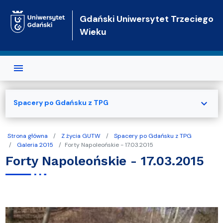
Przejdź do treści
Gdański Uniwersytet Trzeciego
Wieku
expand_more
Spacery po Gdańsku z TPG
Strona główna
Z życia GUTW
Spacery po Gdańsku z TPG
Galeria 2015
Forty Napoleońskie - 17.03.2015
Forty Napoleońskie - 17.03.2015