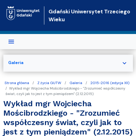
Przejdź do treści
Gdański Uniwersytet Trzeciego
Wieku
expand_more
Galeria
Strona główna
Z życia GUTW
Galeria
2015-2016 (edycja XII)
Wykład mgr Wojciecha Mościbrodzkiego - "Zrozumieć współczesny
świat, czyli jak to jest z tym pieniądzem" (2.12.2015)
Wykład mgr Wojciecha
Mościbrodzkiego - "Zrozumieć
współczesny świat, czyli jak to
jest z tym pieniądzem" (2.12.2015)