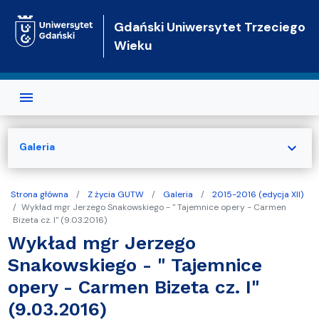
Przejdź do treści
Gdański Uniwersytet Trzeciego
Wieku
expand_more
Galeria
Strona główna
Z życia GUTW
Galeria
2015-2016 (edycja XII)
Wykład mgr Jerzego Snakowskiego - " Tajemnice opery - Carmen
Bizeta cz. I" (9.03.2016)
Wykład mgr Jerzego
Snakowskiego - " Tajemnice
opery - Carmen Bizeta cz. I"
(9.03.2016)