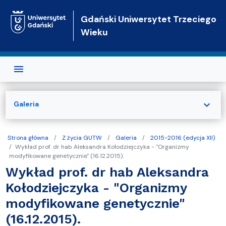
Przejdź do treści
Gdański Uniwersytet Trzeciego
Wieku
expand_more
Galeria
Strona główna
Z życia GUTW
Galeria
2015-2016 (edycja XII)
Wykład prof. dr hab Aleksandra Kołodziejczyka - "Organizmy
modyfikowane genetycznie" (16.12.2015).
Wykład prof. dr hab Aleksandra
Kołodziejczyka - "Organizmy
modyfikowane genetycznie"
(16.12.2015).