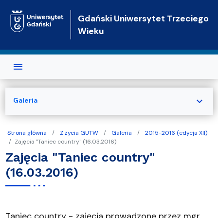
Przejdź do treści
Gdański Uniwersytet Trzeciego
Wieku
expand_more
Galeria
Strona główna
Z życia GUTW
Galeria
2015-2016 (edycja XII)
Zajęcia "Taniec country" (16.03.2016)
Zajęcia "Taniec country"
(16.03.2016)
Taniec country - zajęcia prowadzone przez mgr