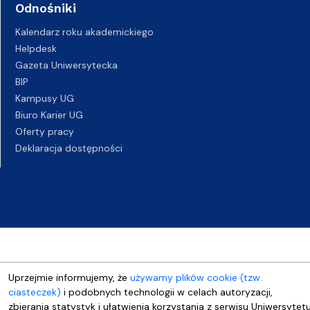
Odnośniki
Kalendarz roku akademickiego
Helpdesk
Gazeta Uniwersytecka
BIP
Kampusy UG
Biuro Karier UG
Oferty pracy
Deklaracja dostępności
Uprzejmie informujemy, że
używamy plików cookie (tzw.
ciasteczek)
i podobnych technologii w celach autoryzacji,
zbierania statystyk i ułatwienia korzystania z serwisu Uniwersytet