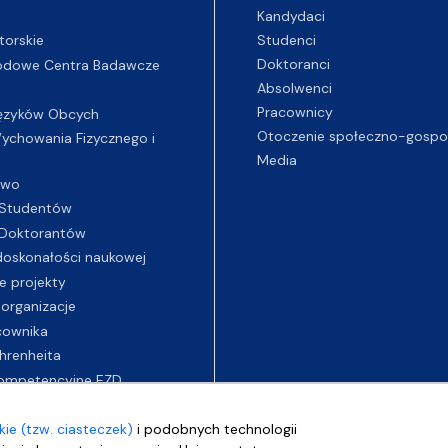
Kandydaci
Studenci
torskie
Doktoranci
odowe Centra Badawcze
Absolwenci
Pracownicy
ęzyków Obcych
Otoczenie społeczno-gospo
chowania Fizycznego i
Media
two
Studentów
Doktorantów
oskonałości naukowej
e projekty
 organizacje
cownika
hrenheita
ompetencyjne EZD
ie (tzw. ciasteczek)
i podobnych technologii