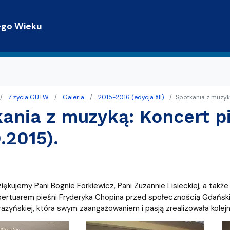
Przejdź do treści
ego Wieku
Z życia GUTW
Galeria
2015-2016 (edycja XII)
Spotkania z muzyką
trony WWW
terackie
ania z muzyką: Koncert p
Gdańsku z TPG
0.2015).
iękujemy Pani Bognie Forkiewicz, Pani Zuzannie Lisieckiej, a takż
epertuarem pieśni Fryderyka Chopina przed społecznością Gdańsk
rażyńskiej, która swym zaangażowaniem i pasją zrealizowała kolej