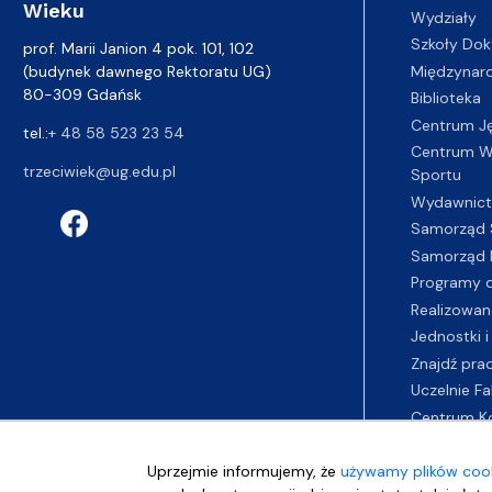
Wieku
Wydziały
Szkoły Dok
prof. Marii Janion 4 pok. 101, 102
(budynek dawnego Rektoratu UG)
Międzynar
80-309 Gdańsk
Biblioteka
Centrum J
tel.:
+ 48 58 523 23 54
Centrum Wy
trzeciwiek@ug.edu.pl
Sportu
Wydawnic
Samorząd 
Samorząd 
Programy d
Realizowan
Jednostki i
Znajdź pra
Uczelnie Fa
Centrum K
Uprzejmie informujemy, że
używamy plików cook