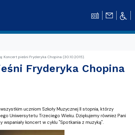
: Koncert pieśni Fryderyka Chopina (30.10.2015).
ieśni Fryderyka Chopina
e wszystkim uczniom Szkoły Muzycznej II stopnia, którzy
iego Uniwersytetu Trzeciego Wieku. Dziękujemy również Pani
ny wspaniały koncert w cyklu "Spotkania z muzyką".