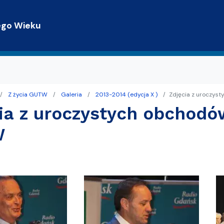
Przejdź do treści
ego Wieku
Z życia GUTW
Galeria
2013-2014 (edycja X )
Zdjęcia z uroczys
trony WWW
terackie
ia z uroczystych obchodów
Gdańsku z TPG
W