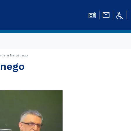
emara Narożnego
żnego