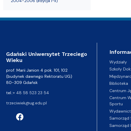
2004-2006 (edycja I-II)
Informa
Gdański Uniwersytet Trzeciego
Wieku
Wydziały
Szkoły Dok
prof. Marii Janion 4 pok. 101, 102
(budynek dawnego Rektoratu UG)
Międzynar
80-309 Gdańsk
Biblioteka
Centrum J
tel.:
+ 48 58 523 23 54
Centrum Wy
trzeciwiek@ug.edu.pl
Sportu
Wydawnic
Samorząd 
Samorząd 