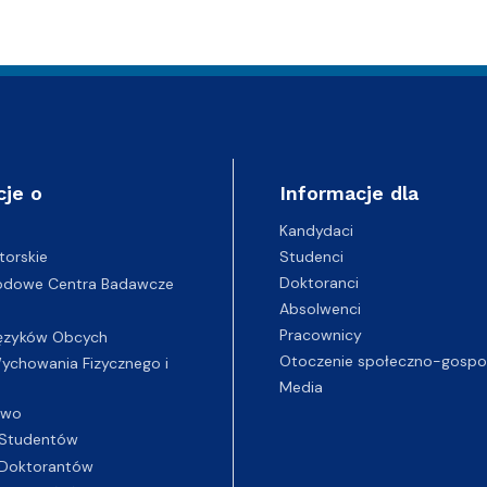
cje o
Informacje dla
Kandydaci
Studenci
torskie
Doktoranci
odowe Centra Badawcze
Absolwenci
Pracownicy
ęzyków Obcych
Otoczenie społeczno-gospo
chowania Fizycznego i
Media
two
Studentów
Doktorantów