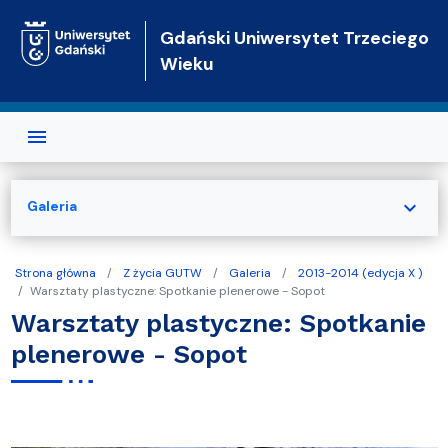
Przejdź do treści
Gdański Uniwersytet Trzeciego
Wieku
expand_more
Galeria
Strona główna
Z życia GUTW
Galeria
2013-2014 (edycja X )
Warsztaty plastyczne: Spotkanie plenerowe - Sopot
Warsztaty plastyczne: Spotkanie
plenerowe - Sopot