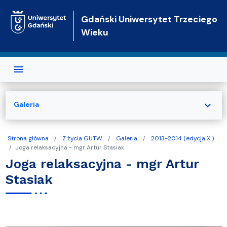
Przejdź do treści
Gdański Uniwersytet Trzeciego
Wieku
expand_more
Galeria
Strona główna
Z życia GUTW
Galeria
2013-2014 (edycja X )
Joga relaksacyjna - mgr Artur Stasiak
Joga relaksacyjna - mgr Artur
Stasiak