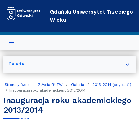
Przejdź do treści
Gdański Uniwersytet Trzeciego
Wieku
expand_more
Galeria
Strona główna
Z życia GUTW
Galeria
2013-2014 (edycja X )
Inauguracja roku akademickiego 2013/2014
Inauguracja roku akademickiego
2013/2014