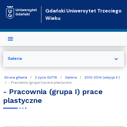
Przejdź do treści
Gdański Uniwersytet Trzeciego
Wieku
expand_more
Galeria
Strona główna
Z życia GUTW
Galeria
2013-2014 (edycja X )
- Pracownia (grupa I) prace plastyczne
- Pracownia (grupa I) prace
plastyczne