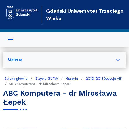
Przejdź do treści
Gdański Uniwersytet Trzeciego
Wieku
expand_more
Galeria
Strona główna
Z życia GUTW
Galeria
2010-2011 (edycja VII)
ABC Komputera - dr Mirosława Łepek
ABC Komputera - dr Mirosława
Łepek