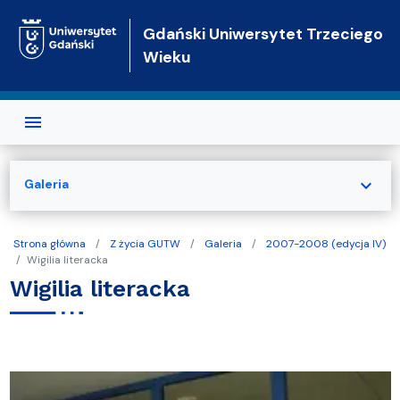
Przejdź do treści
Gdański Uniwersytet Trzeciego
Wieku
expand_more
Galeria
Strona główna
Z życia GUTW
Galeria
2007-2008 (edycja IV)
Wigilia literacka
Wigilia literacka