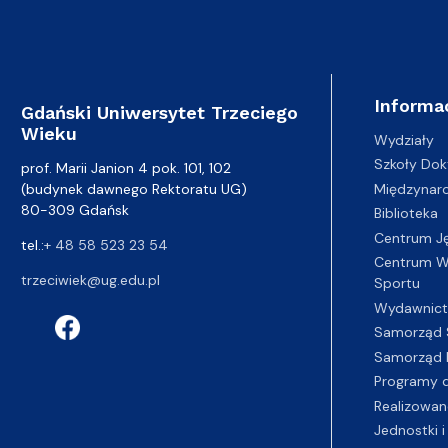
Informa
Gdański Uniwersytet Trzeciego
Wieku
Wydziały
Szkoły Dok
prof. Marii Janion 4 pok. 101, 102
(budynek dawnego Rektoratu UG)
Międzynar
80-309 Gdańsk
Biblioteka
Centrum J
tel.:
+ 48 58 523 23 54
Centrum Wy
trzeciwiek@ug.edu.pl
Sportu
Wydawnic
Samorząd 
Samorząd 
Programy d
Realizowan
Jednostki i