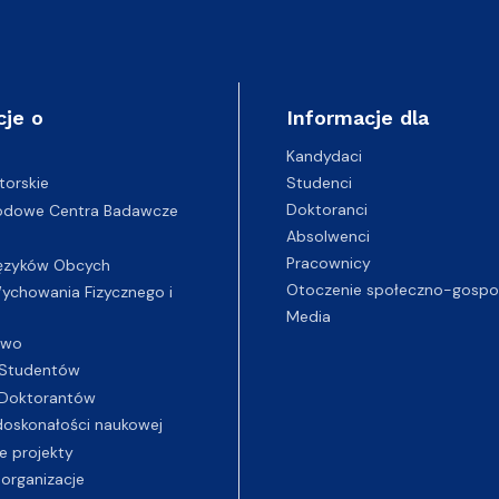
cje o
Informacje dla
Kandydaci
Studenci
torskie
Doktoranci
odowe Centra Badawcze
Absolwenci
Pracownicy
ęzyków Obcych
Otoczenie społeczno-gospo
chowania Fizycznego i
Media
two
Studentów
Doktorantów
oskonałości naukowej
e projekty
 organizacje