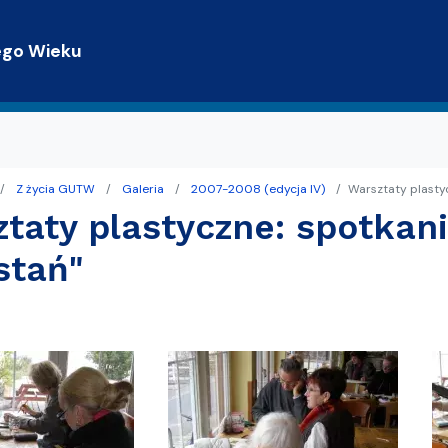
Przejdź do treści
ego Wieku
Z życia GUTW
Galeria
2007-2008 (edycja IV)
Warsztaty plastyc
trony WWW
terackie
taty plastyczne: spotkan
Gdańsku z TPG
stań"