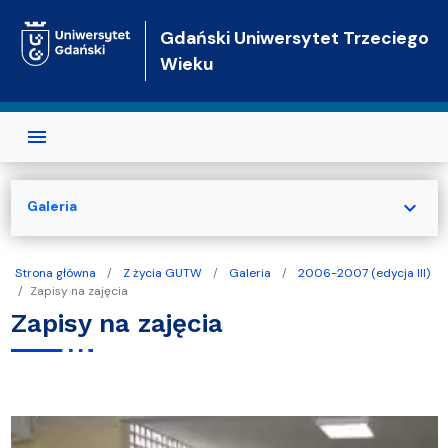
Przejdź do treści
Gdański Uniwersytet Trzeciego
Wieku
expand_more
Galeria
Strona główna
Z życia GUTW
Galeria
2006-2007 (edycja III)
Zapisy na zajęcia
Zapisy na zajęcia