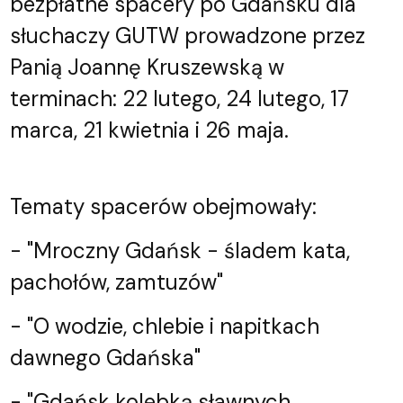
bezpłatne spacery po Gdańsku dla
słuchaczy GUTW prowadzone przez
Panią Joannę Kruszewską w
terminach:
22 lutego,
24 lutego,
17
marca,
21 kwietnia i
26 maja.
Tematy spacerów obejmowały:
-
"Mroczny Gdańsk - śladem kata,
pachołów, zamtuzów"
-
"O wodzie, chlebie i napitkach
dawnego Gdańska"
-
"Gdańsk kolebką sławnych