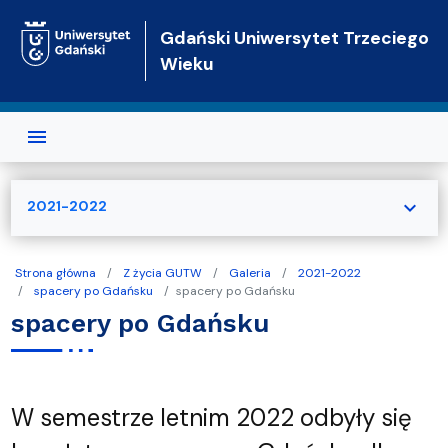
Przejdź do treści
Gdański Uniwersytet Trzeciego
Wieku
expand_more
2021-2022
Strona główna
Z życia GUTW
Galeria
2021-2022
spacery po Gdańsku
spacery po Gdańsku
spacery po Gdańsku
W semestrze letnim 2022 odbyły się