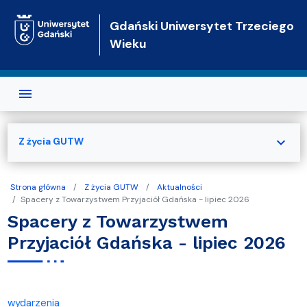
Przejdź do treści
Gdański Uniwersytet Trzeciego
Wieku
expand_more
Z życia GUTW
Strona główna
Z życia GUTW
Aktualności
Spacery z Towarzystwem Przyjaciół Gdańska - lipiec 2026
Spacery z Towarzystwem
Przyjaciół Gdańska - lipiec 2026
wydarzenia