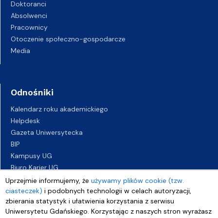
Doktoranci
Absolwenci
Pracownicy
Otoczenie społeczno-gospodarcze
Media
Odnośniki
Kalendarz roku akademickiego
Helpdesk
Gazeta Uniwersytecka
BIP
Kampusy UG
Biuro Karier UG
Oferty pracy
Uprzejmie informujemy, że
używamy plików cookie (tzw.
Deklaracja dostępności
ciasteczek)
i podobnych technologii w celach autoryzacji,
zbierania statystyk i ułatwienia korzystania z serwisu
Uniwersytetu Gdańskiego. Korzystając z naszych stron wyrażasz