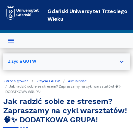
Przejdź do treści
Gdański Uniwersytet Trzeciego
Wieku
expand_more
Z życia GUTW
Strona główna
Z życia GUTW
Aktualności
Jak radzić sobie ze stresem? Zapraszamy na cykl warsztatów! 🧠✨
DODATKOWA GRUPA!
Jak radzić sobie ze stresem?
Zapraszamy na cykl warsztatów!
🧠✨ DODATKOWA GRUPA!