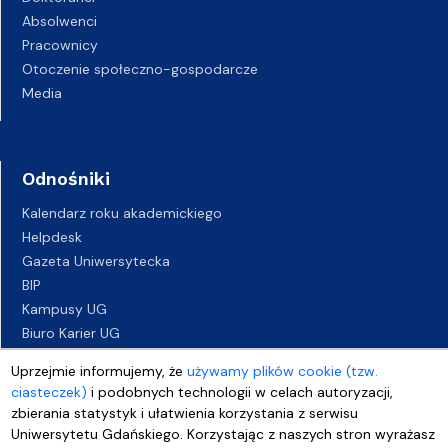
Absolwenci
Pracownicy
Otoczenie społeczno-gospodarcze
Media
Odnośniki
Kalendarz roku akademickiego
Helpdesk
Gazeta Uniwersytecka
BIP
Kampusy UG
Biuro Karier UG
Oferty pracy
Uprzejmie informujemy, że
używamy plików cookie (tzw.
Deklaracja dostępności
ciasteczek)
i podobnych technologii w celach autoryzacji,
zbierania statystyk i ułatwienia korzystania z serwisu
Uniwersytetu Gdańskiego. Korzystając z naszych stron wyrażasz