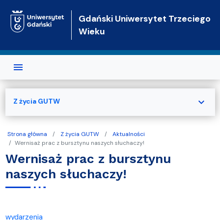
Przejdź do treści
Gdański Uniwersytet Trzeciego
Wieku
expand_more
Z życia GUTW
Strona główna
Z życia GUTW
Aktualności
Wernisaż prac z bursztynu naszych słuchaczy!
Wernisaż prac z bursztynu
naszych słuchaczy!
wydarzenia