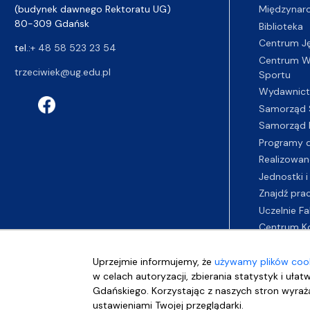
(budynek dawnego Rektoratu UG)
Międzynar
80-309 Gdańsk
Biblioteka
Centrum J
tel.:
+ 48 58 523 23 54
Centrum Wy
trzeciwiek@ug.edu.pl
Sportu
Wydawnic
Samorząd 
Samorząd 
Programy d
Realizowan
Jednostki i
Znajdź pra
Uczelnie Fa
Centrum K
Uprzejmie informujemy, że
używamy plików cook
w celach autoryzacji, zbierania statystyk i ułat
Gdańskiego. Korzystając z naszych stron wyraża
ustawieniami Twojej przeglądarki.