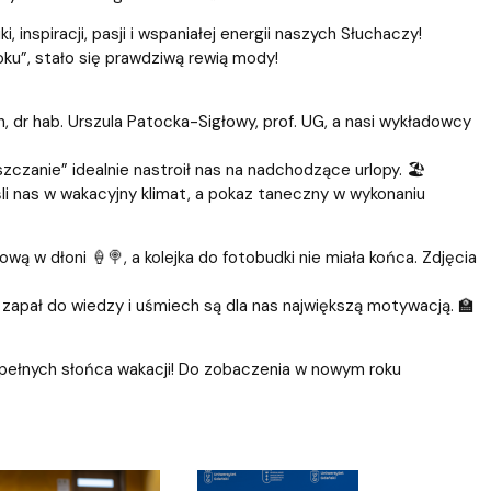
inspiracji, pasji i wspaniałej energii naszych Słuchaczy!
ku”, stało się prawdziwą rewią mody!
 dr hab. Urszula Patocka-Sigłowy, prof. UG, a nasi wykładowcy
zczanie” idealnie nastroił nas na nadchodzące urlopy. 🏖️
li nas w wakacyjny klimat, a pokaz taneczny w wykonaniu
wą w dłoni 🍦🍭, a kolejka do fotobudki nie miała końca. Zdjęcia
 zapał do wiedzy i uśmiech są dla nas największą motywacją. 🏫
pełnych słońca wakacji! Do zobaczenia w nowym roku