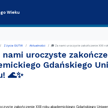
Przejdź do treści
ego Wieku
Z życia GUTW
Aktualności
🎓 Za nami uroczyste zakończenie XXII r
trony WWW
terackie
 nami uroczyste zakończe
Gdańsku z TPG
mickiego Gdańskiego Uni
u! 🌊✨
oczyste zakończenie XXII roku akademickiego Gdańskiego Uniwe