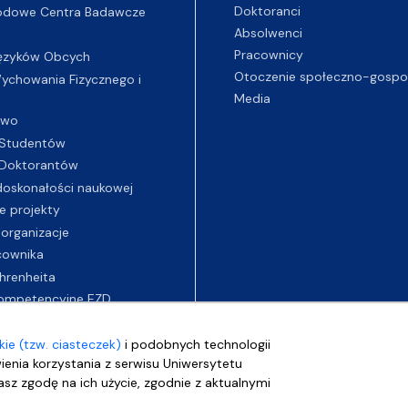
Doktoranci
odowe Centra Badawcze
Absolwenci
Pracownicy
ęzyków Obcych
Otoczenie społeczno-gospo
chowania Fizycznego i
Media
two
Studentów
Doktorantów
oskonałości naukowej
e projekty
 organizacje
cownika
hrenheita
ompetencyjne EZD
ie (tzw. ciasteczek)
i podobnych technologii
wienia korzystania z serwisu Uniwersytetu
sz zgodę na ich użycie, zgodnie z aktualnymi