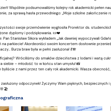
zień! Wspólnie podsumowaliśmy kolejny rok akademicki pełen nauki, 
nie, za sprawą hasła przewodniego: „Moje szkolne zakończenie ro
ystości swoje przemówienie wygłosiła Prorektor ds. studenckich,
użone dyplomy i podziękowania. 📜❤️
tle: Pan Stanisław Sikora wykładem „Jak dawniej wypoczywali Gdańs
ń na parkiecie! Akordeoniści swoim koncertem dosłownie przenieś
czy... Burza braw była w pełni zasłużona! 💃🪗
ficjalnej? Wróciliśmy do smaków dzieciństwa z lodami i watą cukro
 siebie – młodość to w końcu stan umysłu! 📸
e byliście z nami przez ten cały rok akademicki. Wasza obecność,
 zasłużony odpoczynek! Życzymy Wam pięknych, bezpiecznych i 
🌸🏖️
tograficzna