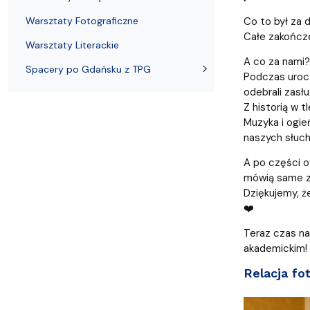
Filie i inne UTW
Warsztaty Fotograficzne
Warsztaty Fotograficzne
Co to był za d
Całe zakończe
Warsztaty Literackie
A co za nami?
Spacery po Gdańsku z TPG
Podczas urocz
odebrali zasł
Z historią w 
Muzyka i ogie
naszych słucha
A po części o
mówią same za
Dziękujemy, ż
❤️
Teraz czas na
akademickim! 
Relacja fo