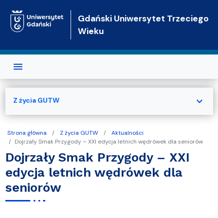
Przejdź do treści
Gdański Uniwersytet Trzeciego
Wieku
expand_more
Z życia GUTW
Strona główna
Z życia GUTW
Aktualności
Dojrzały Smak Przygody – XXI edycja letnich wędrówek dla seniorów
Dojrzały Smak Przygody – XXI
edycja letnich wędrówek dla
seniorów