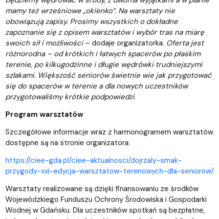
będziemy wędrować w środy, z dwoma wyjątkami a w planie
mamy też wrześniowe „okienko”. Na warsztaty nie
obowiązują zapisy.
Prosimy wszystkich o dokładne
zapoznanie się z opisem warsztatów i wybór tras na miarę
swoich sił i możliwości
– dodaje organizatorka.
Oferta jest
różnorodna – od krótkich i łatwych spacerów po płaskim
terenie, po kilkugodzinne i długie wędrówki trudniejszymi
szlakami. Większość seniorów świetnie wie jak przygotować
się do spacerów w terenie a dla nowych uczestników
przygotowaliśmy krótkie podpowiedzi
.
Program warsztatów
Szczegółowe informacje wraz z harmonogramem warsztatów
dostępne są na stronie organizatora:
https://ciee-gda.pl/ciee-aktualnosci/dojrzaly-smak-
przygody-xxi-edycja-warsztatow-terenowych-dla-seniorow/
Warsztaty realizowane są dzięki finansowaniu ze środków
Wojewódzkiego Funduszu Ochrony Środowiska i Gospodarki
Wodnej w Gdańsku. Dla uczestników spotkań są bezpłatne,