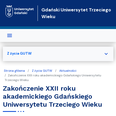
Przejdź do treści
Gdański Uniwersytet Trzeciego
Wieku
expand_more
Z życia GUTW
Strona główna
Z życia GUTW
Aktualności
Zakończenie XXII roku akademickiego Gdańskiego Uniwersytetu
Trzeciego Wieku
Zakończenie XXII roku
akademickiego Gdańskiego
Uniwersytetu Trzeciego Wieku