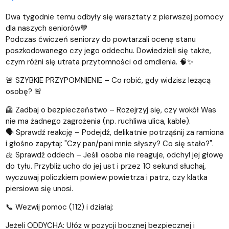
Dwa tygodnie temu odbyły się warsztaty z pierwszej pomocy
dla naszych seniorów💙
Podczas ćwiczeń seniorzy do powtarzali ocenę stanu
poszkodowanego czy jego oddechu. Dowiedzieli się także,
czym różni się utrata przytomności od omdlenia. 🧠✨
🚨 SZYBKIE PRZYPOMNIENIE – Co robić, gdy widzisz leżącą
osobę? 🚨
🦺 Zadbaj o bezpieczeństwo – Rozejrzyj się, czy wokół Was
nie ma żadnego zagrożenia (np. ruchliwa ulica, kable).
🗣️ Sprawdź reakcję – Podejdź, delikatnie potrząśnij za ramiona
i głośno zapytaj: "Czy pan/pani mnie słyszy? Co się stało?".
🫁 Sprawdź oddech – Jeśli osoba nie reaguje, odchyl jej głowę
do tyłu. Przybliż ucho do jej ust i przez 10 sekund słuchaj,
wyczuwaj policzkiem powiew powietrza i patrz, czy klatka
piersiowa się unosi.
📞 Wezwij pomoc (112) i działaj:
Jeżeli ODDYCHA: Ułóż w pozycji bocznej bezpiecznej i