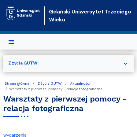
Przejdź do treści
Gdański Uniwersytet Trzeciego
Wieku
expand_more
Z życia GUTW
Strona główna
Z życia GUTW
Aktualności
Warsztaty z pierwszej pomocy - relacja fotograficzna
Warsztaty z pierwszej pomocy -
relacja fotograficzna
wydarzenia