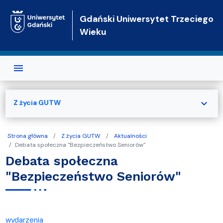
Przejdź do treści
Gdański Uniwersytet Trzeciego
Wieku
expand_more
Z życia GUTW
Strona główna
Z życia GUTW
Aktualności
Debata społeczna "Bezpieczeństwo Seniorów"
Debata społeczna
"Bezpieczeństwo Seniorów"
wydarzenia