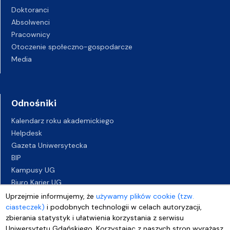
Doktoranci
Absolwenci
Pracownicy
Otoczenie społeczno-gospodarcze
Media
Odnośniki
Kalendarz roku akademickiego
Helpdesk
Gazeta Uniwersytecka
BIP
Kampusy UG
Biuro Karier UG
Oferty pracy
Uprzejmie informujemy, że
używamy plików cookie (tzw.
Deklaracja dostępności
ciasteczek)
i podobnych technologii w celach autoryzacji,
zbierania statystyk i ułatwienia korzystania z serwisu
Uniwersytetu Gdańskiego. Korzystając z naszych stron wyrażasz