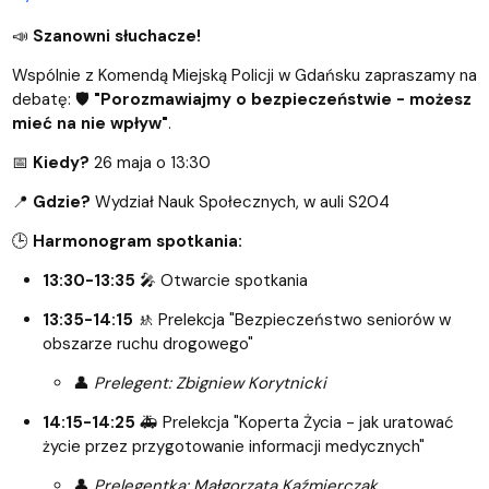
📣
Szanowni słuchacze!
Wspólnie z Komendą Miejską Policji w Gdańsku zapraszamy na
debatę: 🛡️
"Porozmawiajmy o bezpieczeństwie - możesz
mieć na nie wpływ"
.
📅
Kiedy?
26 maja o 13:30
📍
Gdzie?
Wydział Nauk Społecznych, w auli S204
🕒
Harmonogram spotkania:
13:30-13:35
🎤 Otwarcie spotkania
13:35-14:15
🚸 Prelekcja "Bezpieczeństwo seniorów w
obszarze ruchu drogowego"
👤
Prelegent: Zbigniew Korytnicki
14:15-14:25
🚑 Prelekcja "Koperta Życia - jak uratować
życie przez przygotowanie informacji medycznych"
👤
Prelegentka: Małgorzata Kaźmierczak