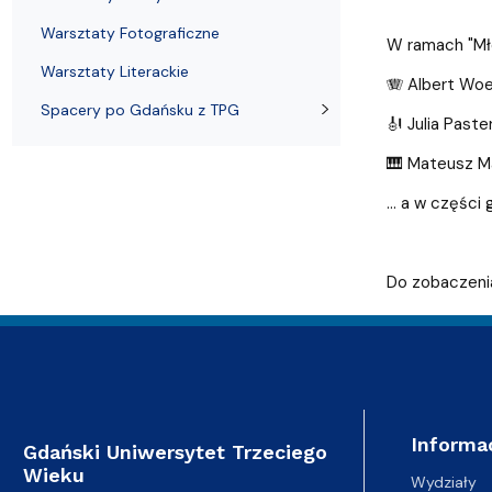
Filie i inne UTW
Warsztaty Fotograficzne
Warsztaty Fotograficzne
W ramach "Mło
Warsztaty Literackie
🪗 Albert Woe
Spacery po Gdańsku z TPG
🎻 Julia Paste
🎹 Mateusz Ma
... a w częśc
Do zobaczenia
Informa
Gdański Uniwersytet Trzeciego
Wieku
Wydziały