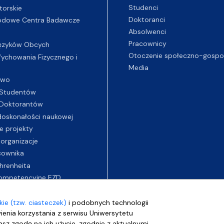
Studenci
torskie
Doktoranci
odowe Centra Badawcze
Absolwenci
Pracownicy
ęzyków Obcych
Otoczenie społeczno-gospo
chowania Fizycznego i
Media
two
Studentów
Doktorantów
oskonałości naukowej
e projekty
 organizacje
cownika
hrenheita
ompetencyjne EZD
ie (tzw. ciasteczek)
i podobnych technologii
wienia korzystania z serwisu Uniwersytetu
sz zgodę na ich użycie, zgodnie z aktualnymi