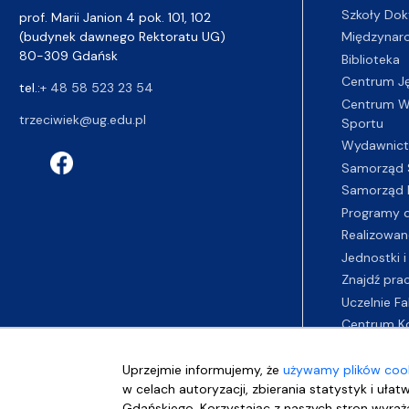
Szkoły Dok
prof. Marii Janion 4 pok. 101, 102
(budynek dawnego Rektoratu UG)
Międzynar
80-309 Gdańsk
Biblioteka
Centrum J
tel.:
+ 48 58 523 23 54
Centrum Wy
trzeciwiek@ug.edu.pl
Sportu
Wydawnic
Samorząd 
Samorząd 
Programy d
Realizowan
Jednostki i
Znajdź pra
Uczelnie Fa
Centrum K
Uprzejmie informujemy, że
używamy plików cook
w celach autoryzacji, zbierania statystyk i ułat
Gdańskiego. Korzystając z naszych stron wyraża