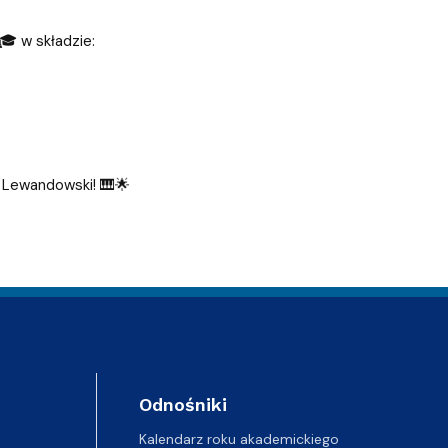
🎓 w składzie:
k Lewandowski! 🎹🌟
Odnośniki
Kalendarz roku akademickiego