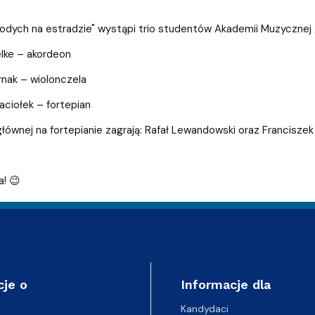
dych na estradzie" wystąpi trio studentów Akademii Muzycznej 
lke – akordeon
rnak – wiolonczela
ciołek – fortepian
i głównej na fortepianie zagrają: Rafał Lewandowski oraz Francisze
! 😉
cje o
Informacje dla
Kandydaci