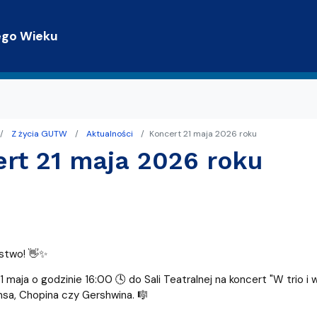
Przejdź do treści
ego Wieku
Z życia GUTW
Aktualności
Koncert 21 maja 2026 roku
trony WWW
terackie
rt 21 maja 2026 roku
Gdańsku z TPG
stwo! 👋✨
 maja o godzinie 16:00 🕓 do Sali Teatralnej na koncert "W trio i
sa, Chopina czy Gershwina. 🎼