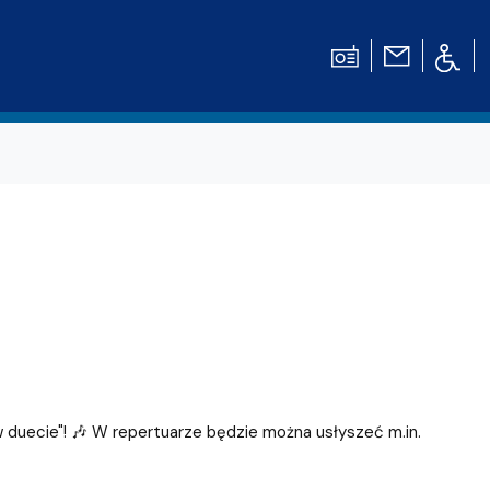
 w duecie"! 🎶 W repertuarze będzie można usłyszeć m.in.