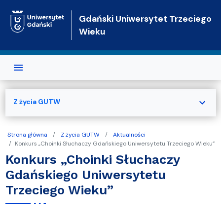
Przejdź do treści
Gdański Uniwersytet Trzeciego
Wieku
expand_more
Z życia GUTW
Strona główna
Z życia GUTW
Aktualności
Konkurs „Choinki Słuchaczy Gdańskiego Uniwersytetu Trzeciego Wieku”
Konkurs „Choinki Słuchaczy
Gdańskiego Uniwersytetu
Trzeciego Wieku”